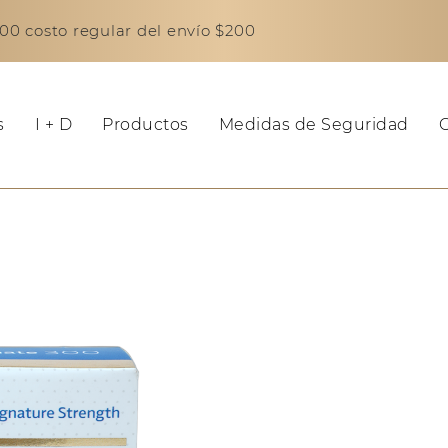
0 costo regular del envío $200
s
I + D
Productos
Medidas de Seguridad
C