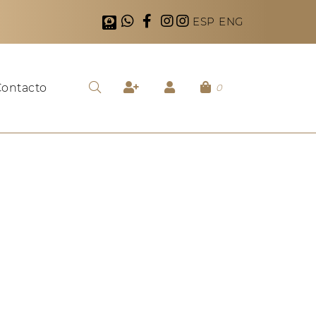
ESP
ENG
ontacto
0